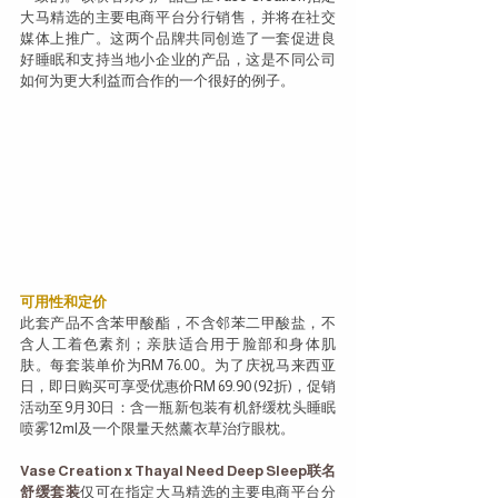
大马精选的主要电商平台分行销售，并将在社交
媒体上推广。这两个品牌共同创造了一套促进良
好睡眠和支持当地小企业的产品，这是不同公司
如何为更大利益而合作的一个很好的例子。
可用性和定价
此套产品不含苯甲酸酯，不含邻苯二甲酸盐，不
含人工着色素剂；亲肤适合用于脸部和身体肌
肤。每套装单价为RM 76.00。为了庆祝马来西亚
日，即日购买可享受优惠价RM 69.90 (92折)，促销
活动至9月30日：含一瓶新包装有机舒缓枕头睡眠
喷雾12ml及一个限量天然薰衣草治疗眼枕。
Vase Creation x Thayal Need Deep Sleep联名
舒缓套装
仅可在指定大马精选的主要电商平台分