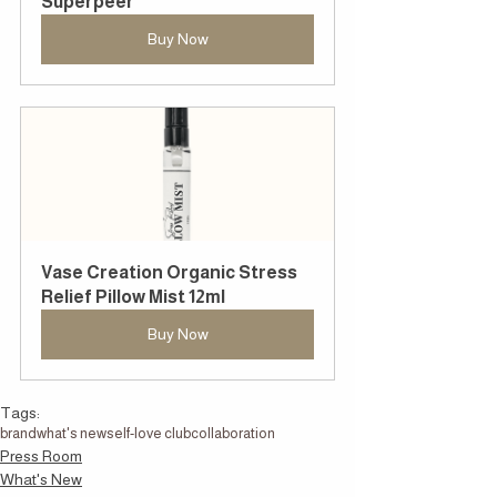
Superpeer
Buy Now
Vase Creation Organic Stress 
Relief Pillow Mist 12ml
Buy Now
Tags:
brand
what's new
self-love club
collaboration
Press Room
What's New