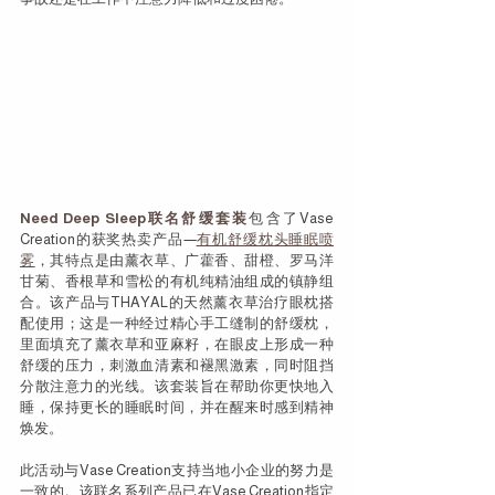
Need Deep Sleep联名舒缓套装
包含了Vase 
Creation的获奖热卖产品—
有机舒缓枕头睡眠喷
雾
，其特点是由薰衣草、广藿香、甜橙、罗马洋
甘菊、香根草和雪松的有机纯精油组成的镇静组
合。该产品与THAYAL的天然薰衣草治疗眼枕搭
配使用；这是一种经过精心手工缝制的舒缓枕，
里面填充了薰衣草和亚麻籽，在眼皮上形成一种
舒缓的压力，刺激血清素和褪黑激素，同时阻挡
分散注意力的光线。该套装旨在帮助你更快地入
睡，保持更长的睡眠时间，并在醒来时感到精神
焕发。
此活动与Vase Creation支持当地小企业的努力是
一致的。该联名系列产品已在Vase Creation指定