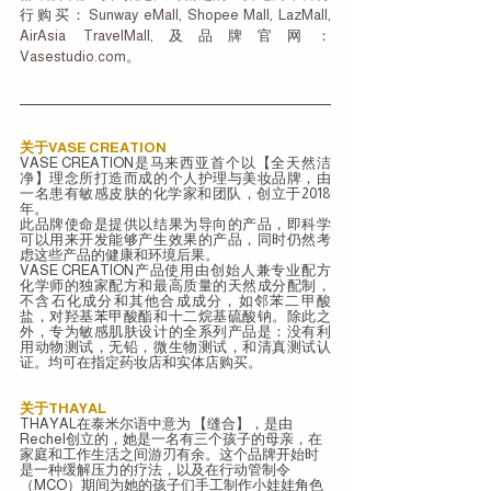
行购买：
Sunway eMall
, 
Shopee Mall
, 
LazMall
, 
AirAsia TravelMall
,及品牌官网：
Vasestudio.com
。
关于VASE CREATION
VASE CREATION是马来西亚首个以【全天然洁
净】理念所打造而成的个人护理与美妆品牌，由
一名患有敏感皮肤的化学家和团队，创立于2018
年。
此品牌使命是提供以结果为导向的产品，即科学
可以用来开发能够产生效果的产品，同时仍然考
虑这些产品的健康和环境后果。
VASE CREATION产品使用由创始人兼专业配方
化学师的独家配方和最高质量的天然成分配制，
不含石化成分和其他合成成分，如邻苯二甲酸
盐，对羟基苯甲酸酯和十二烷基硫酸钠。除此之
外，专为敏感肌肤设计的全系列产品是：没有利
用动物测试，无铅，微生物测试，和清真测试认
证。均可在指定药妆店和实体店购买。
关于THAYAL
THAYAL在泰米尔语中意为 【缝合】，是由
Rechel创立的，她是一名有三个孩子的母亲，在
家庭和工作生活之间游刃有余。这个品牌开始时
是一种缓解压力的疗法，以及在行动管制令
（MCO）期间为她的孩子们手工制作小娃娃角色