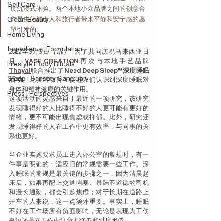
Self Care
度沉浸式体验。两个本地小众品牌之间的创意合
Clean Beauty
作是由为都市人和旅行者带来平静和安宁感的愿
望引发的。
Home Living
Ingredients | Formulation
2022年9月9日（讯）
 - 为了共同庆祝马来西亚日
月，
VASE CREATION
再次与本地手艺品牌
Lifestyle | Body Rituals
Thayal
联合推出了
Need Deep Sleep™深度睡眠
Sleep | Sensory Sanctuary
活动
。此项活动旨在促进人们认识到深度睡眠对
身体和精神健康的关键作用。
Press | Perspectives
这项活动的灵感来自于最近的一项研究，该研究
发现睡得好的人比睡得不好的人更可能有更好的
情绪，更不可能出现焦虑或抑郁。此外，研究还
发现睡得好的人在工作中更有效率，与同事的关
系也更好。
当企业实施要求员工进入办公室的常规时，有一
件事是明确的：适应旧的常规需要一些工作。深
入睡眠的常规是最关键的步骤之一，因为清晨起
床后，如果再配上交通堵塞、暴躁不道德的司机
和漫长通勤，都会引起焦虑；对于长期在道路上
开车的人来说，这一点额外重要。事实上，睡眠
不好在工作场所有负面影响，无论是表现为工伤
事故还是在工作中注意力降低和过度困倦。