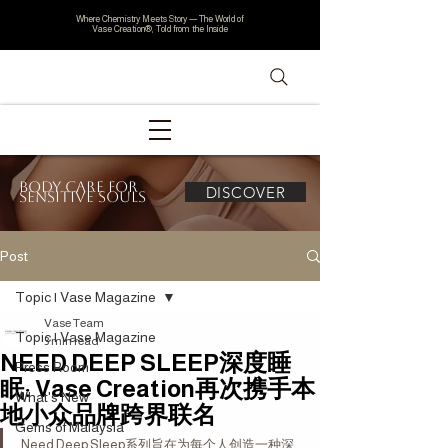
Where Chemistry Meets Story — The World of
Vase Creation®, Told from the Inside
Body Care for
DISCOVER
Sensitive Souls
Post
Topic | Vase Magazine
Vase Team
Topic | Vase Magazine
3 min read
NEED DEEP SLEEP深度睡
Press Room
眠: Vase Creation再次携手本
What's New
地小众品牌跨界联名
Gems of Malaysia
Need Deep Sleep系列旨在为每个人创造一种深